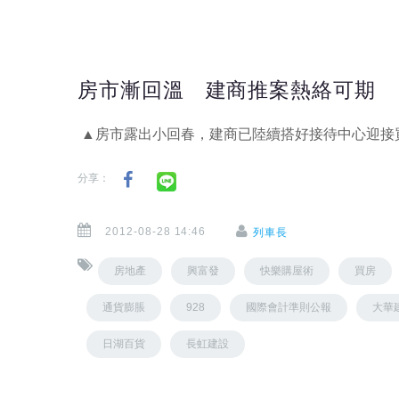
房市漸回溫 建商推案熱絡可期
▲房市露出小回春，建商已陸續搭好接待中心迎接
分享：
2012-08-28 14:46
列車長
房地產
興富發
快樂購屋術
買房
通貨膨脹
928
國際會計準則公報
大華
日湖百貨
長虹建設