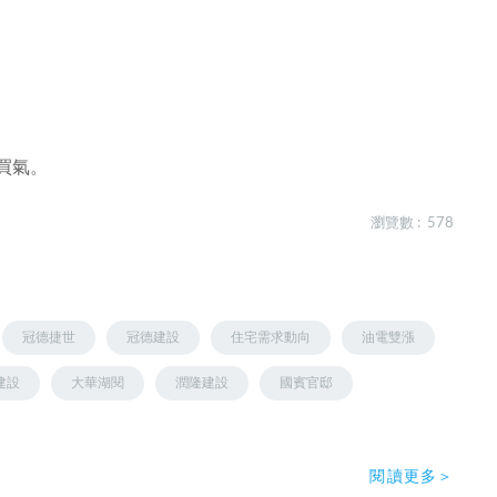
買氣。
瀏覽數 : 578
冠德捷世
冠德建設
住宅需求動向
油電雙漲
建設
大華湖閱
潤隆建設
國賓官邸
閱讀更多＞