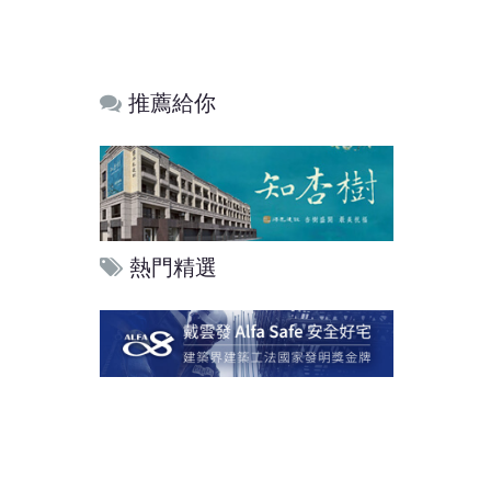
推薦給你
熱門精選