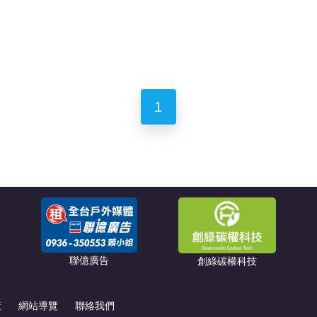
1
聯億廣告
創綠碳權科技
策
網站導覽
聯絡我們