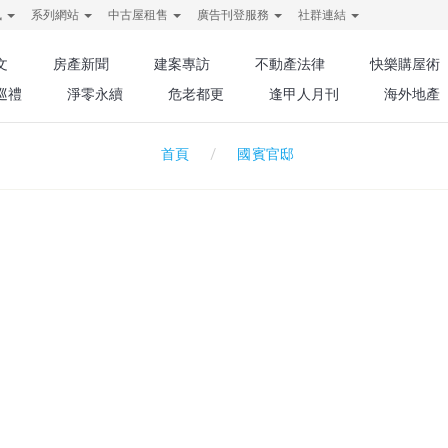
訊
系列網站
中古屋租售
廣告刊登服務
社群連結
文
房產新聞
建案專訪
不動產法律
快樂購屋術
巡禮
淨零永續
危老都更
逢甲人月刊
海外地產
國賓官邸
首頁