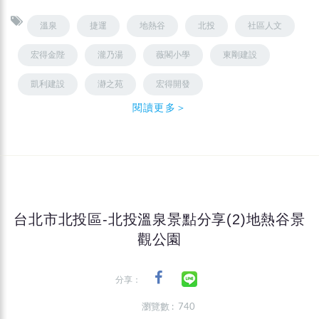
溫泉
捷運
地熱谷
北投
社區人文
宏得金陛
瀧乃湯
薇閣小學
東剛建設
凱利建設
瀞之苑
宏得開發
閱讀更多＞
台北市北投區-北投溫泉景點分享(2)地熱谷景
觀公園
分享：
瀏覽數 : 740