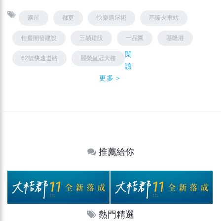
購屋
都更
快樂購屋術
基隆火車站
佳慶開發建設
三頡建設
一品園
基隆港
閱
62號快速道路
麗榮皇冠大樓
讀
更多＞
推薦給你
熱門精選