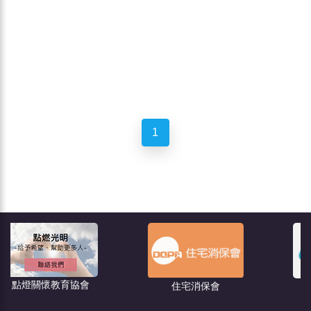
1
育協會
住宅消保會
都市更新－危老