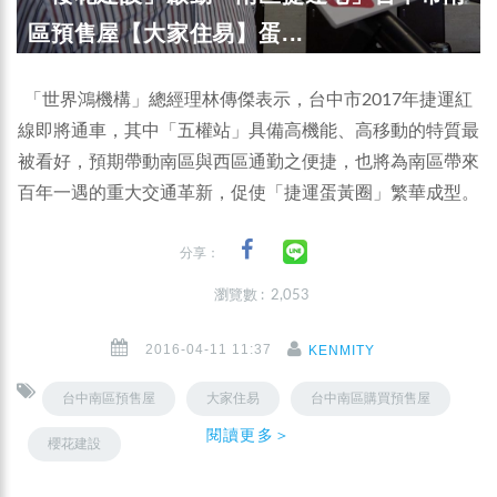
區預售屋【大家住易】蛋...
「世界鴻機構」總經理林傳傑表示，台中市2017年捷運紅
線即將通車，其中「五權站」具備高機能、高移動的特質最
被看好，預期帶動南區與西區通勤之便捷，也將為南區帶來
百年一遇的重大交通革新，促使「捷運蛋黃圈」繁華成型。
分享：
瀏覽數 : 2,053
2016-04-11 11:37
KENMITY
台中南區預售屋
大家住易
台中南區購買預售屋
閱讀更多＞
櫻花建設