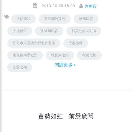
2013-10-23 15:00
列車長
大熊建設
富霖開發建設
僑馥建設
大成精湛
昱誠圓建設
和美公館NO.10
彰化市東區擴大都市計畫案
大熊藏鋒
維瓦第四季城堡
維瓦第建築
彰化七期
閱讀更多＞
富霖七期
蓄勢如虹 前景廣闊