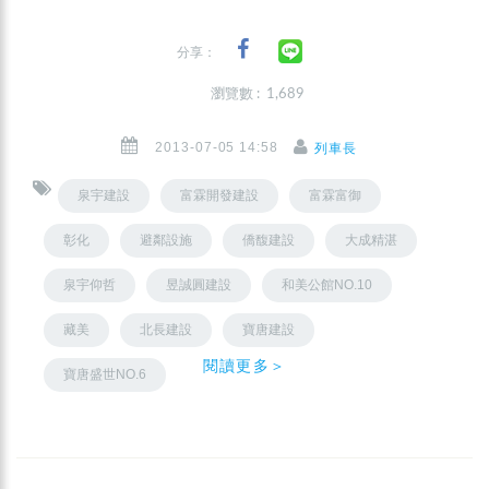
分享：
瀏覽數 : 1,689
2013-07-05 14:58
列車長
泉宇建設
富霖開發建設
富霖富御
彰化
避鄰設施
僑馥建設
大成精湛
泉宇仰哲
昱誠圓建設
和美公館NO.10
藏美
北長建設
寶唐建設
閱讀更多＞
寶唐盛世NO.6