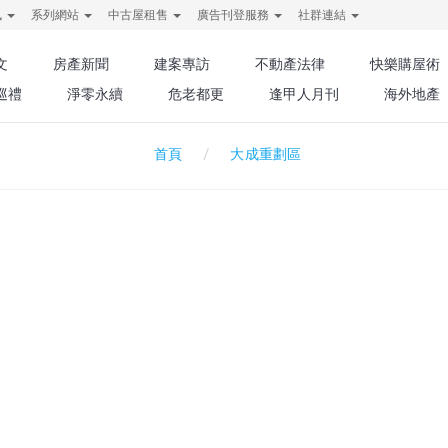
訊
系列網站
中古屋租售
廣告刊登服務
社群連結
文
房產新聞
建案專訪
不動產法律
快樂購屋術
巡禮
淨零永續
危老都更
逢甲人月刊
海外地產
大成重劃區
首頁