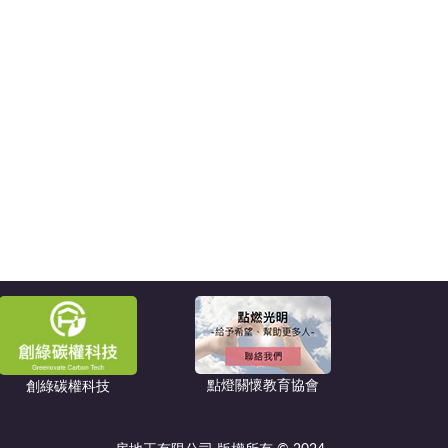
點燈關懷教育協會
創綠碳權科技