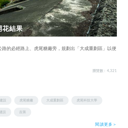
開花結果
公路的必經路上、虎尾糖廠旁，規劃出「大成重劃區」以便
瀏覽數 : 4,321
建設
虎尾糖廠
大成重劃區
虎尾科技大學
建設
吉第
閱讀更多＞