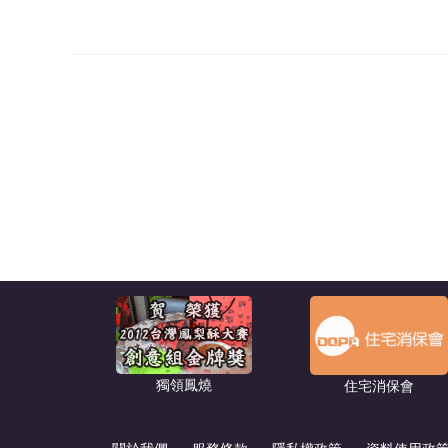
獨領鳳燒
住宅消保會