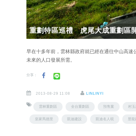
重劃特區巡禮 虎尾大成重劃區
早在十多年前，雲林縣政府就已經在通往中山高速
未來的人口發展所需。
分享：
2013-08-29 11:08
LINLINYI
雲林重劃區
全台重劃區
預售案
村玉
皇家馬德里
凱迪建設
凱迪名人硯
昱龍