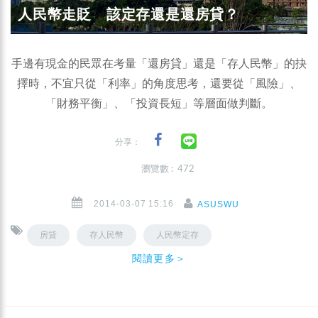
人民幣走貶 該定存還是還房貸？
手邊有現金的民眾在考量「還房貸」還是「存人民幣」的抉
擇時，不宜只從「利率」的角度思考，還要從「風險」、
「財務平衡」、「投資長短」等層面做判斷。
分享：
瀏覽數 : 472
2014-03-07 15:16
ASUSWU
房貸
存人民幣
人民幣定存
閱讀更多＞