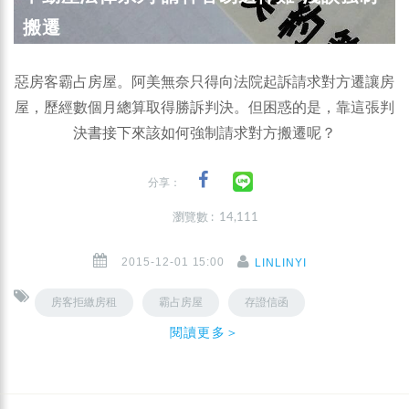
搬遷
惡房客霸占房屋。阿美無奈只得向法院起訴請求對方遷讓房
屋，歷經數個月總算取得勝訴判決。但困惑的是，靠這張判
決書接下來該如何強制請求對方搬遷呢？
分享：
瀏覽數 : 14,111
2015-12-01 15:00
LINLINYI
房客拒繳房租
霸占房屋
存證信函
閱讀更多＞