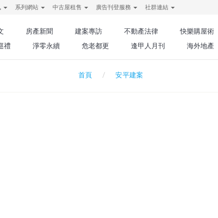
訊
系列網站
中古屋租售
廣告刊登服務
社群連結
文
房產新聞
建案專訪
不動產法律
快樂購屋術
巡禮
淨零永續
危老都更
逢甲人月刊
海外地產
安平建案
首頁