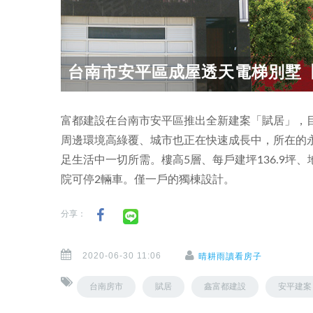
台南市安平區成屋透天電梯別墅
富都建設在台南市安平區推出全新建案「賦居」，
周邊環境高綠覆、城市也正在快速成長中，所在的
足生活中一切所需。樓高5層、每戶建坪136.9坪、
院可停2輛車。僅一戶的獨棟設計。
分享：
2020-06-30 11:06
晴耕雨讀看房子
台南房市
賦居
鑫富都建設
安平建案