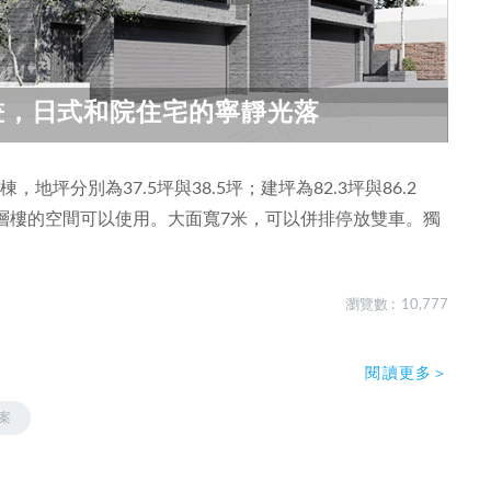
計畫，日式和院住宅的寧靜光落
坪分別為37.5坪與38.5坪；建坪為82.3坪與86.2
層樓的空間可以使用。大面寬7米，可以併排停放雙車。獨
。
瀏覽數 : 10,777
閱讀更多＞
案