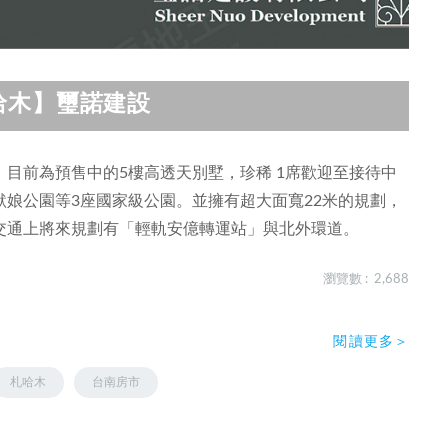
哈木】璽諾建設
目前為預售中的5樓高透天別墅，珍稀 1席歡迎至接待中
娘公園等3座國家級公園。並擁有超大面寬22米的規劃，
交通上將來規劃有「輕軌安億轉運站」與北外環道。
瀏覽數 : 2,688
閱讀更多＞
札哈木
台南房市