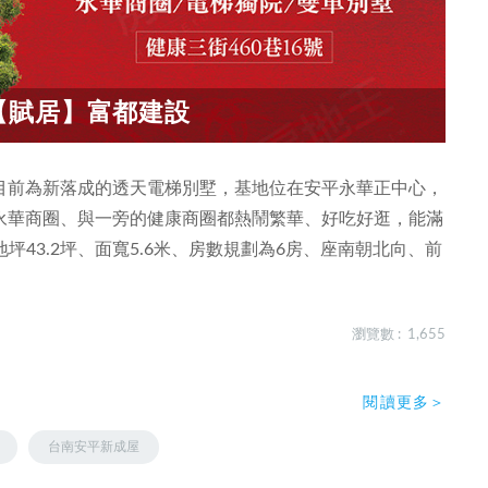
【賦居】富都建設
目前為新落成的透天電梯別墅，基地位在安平永華正中心，
永華商圈、與一旁的健康商圈都熱鬧繁華、好吃好逛，能滿
地坪43.2坪、面寬5.6米、房數規劃為6房、座南朝北向、前
瀏覽數 : 1,655
閱讀更多＞
台南安平新成屋