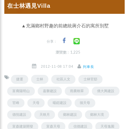
在士林遇見Villa
▲充滿鄉村野趣的前總統蔣介石的寓所別墅
分享：
瀏覽數 : 1,225
2012-11-08 17:04
列車長
捷運
士林
社區人文
士林官邸
富裔陽明山
嘉磐建設
雨農映翠
僑大興建設
官峰
天母
暘鎧建設
徊天母
德悅建設
天映月
鄉林建設
鄉林大境
富森建築開發
富森天母
信德建設
天母逸園