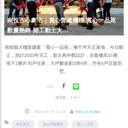
南投市心豪宅｜寬心營建機構 寬心一品苑
歡慶熱銷 開工動土大...
南投縣大樓新建案「寬心一品苑」擁千坪方正基地，今日動
土，預計2023年完工，新古典外觀設計，全案樓高15層、
地下2層共70戶住家，大坪數規劃3房4房；另有6戶店面別
墅。
分享：
瀏覽數 : 3,455
2020-06-29 11:04
YEN LI HUNG
南投買房
寬心營建機構
寬心一品苑