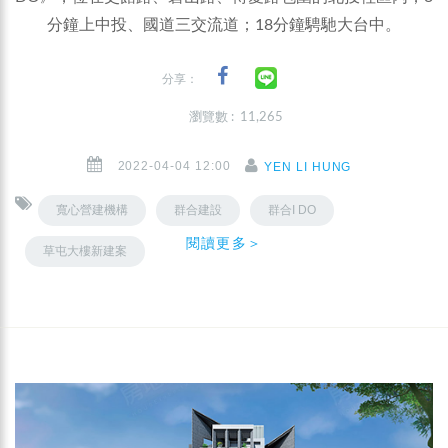
分鐘上中投、國道三交流道；18分鐘騁馳大台中。
分享：
瀏覽數 : 11,265
2022-04-04 12:00
YEN LI HUNG
寬心營建機構
群合建設
群合I DO
閱讀更多＞
草屯大樓新建案