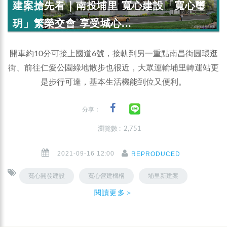
建案搶先看｜南投埔里 寬心建設「寬心璽
玥」繁榮交會 享受城心...
開車約10分可接上國道6號，接軌到另一重點南昌街圓環逛
街、前往仁愛公園綠地散步也很近，大眾運輸埔里轉運站更
是步行可達，基本生活機能到位又便利。
分享：
瀏覽數 : 2,751
2021-09-16 12:00
REPRODUCED
寬心開發建設
寬心營建機構
埔里新建案
閱讀更多＞