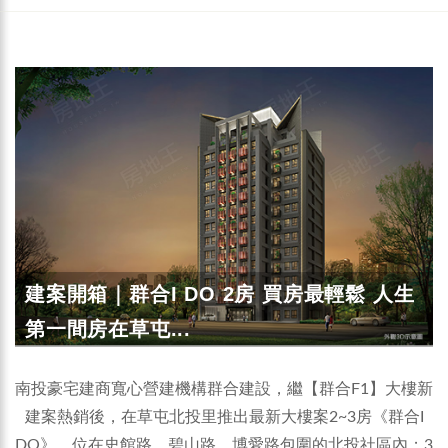
建案開箱｜群合I DO 2房 買房最輕鬆 人生
第一間房在草屯...
南投豪宅建商寬心營建機構群合建設，繼【群合F1】大樓新
建案熱銷後，在草屯北投里推出最新大樓案2~3房《群合I
DO》，位在史館路、碧山路、博愛路包圍的北投社區內；3