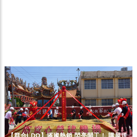
【群合I DO】璀璨熱銷 閃亮開工！ 購屋送