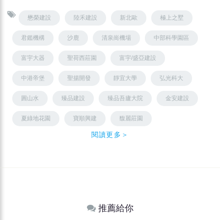
懋榮建設
陸禾建設
新北歐
極上之墅
君鑑機構
沙鹿
清泉崗機場
中部科學園區
富宇大器
聖荷西莊園
富宇/盛亞建設
中港帝堡
聖揚開發
靜宜大學
弘光科大
圓山水
臻品建設
臻品吾廬大院
金安建設
夏綠地花園
寶順興建
馥麗莊園
閱讀更多＞
推薦給你