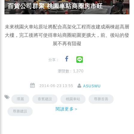
百貨公司群聚 桃園車站商圈房市旺
未來桃園火車站原址將配合高架化工程而改建成兩棟超高層
大樓，完工後將可使得車站商圈範圍更擴大，前、後站的發
展不再有阻礙
分享：
瀏覽數 : 1,370
2014-06-23 13:55
ASUSWU
璞麗
香賓建設
桃園車站
尊勝首善
閱讀更多＞
尊勝建設