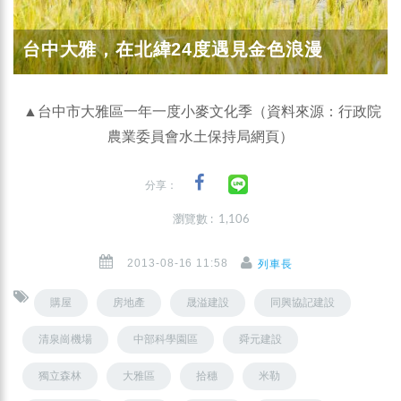
台中大雅，在北緯24度遇見金色浪漫
▲台中市大雅區一年一度小麥文化季（資料來源：行政院
農業委員會水土保持局網頁）
分享：
瀏覽數 : 1,106
2013-08-16 11:58
列車長
購屋
房地產
晟溢建設
同興協記建設
清泉崗機場
中部科學園區
舜元建設
獨立森林
大雅區
拾穗
米勒