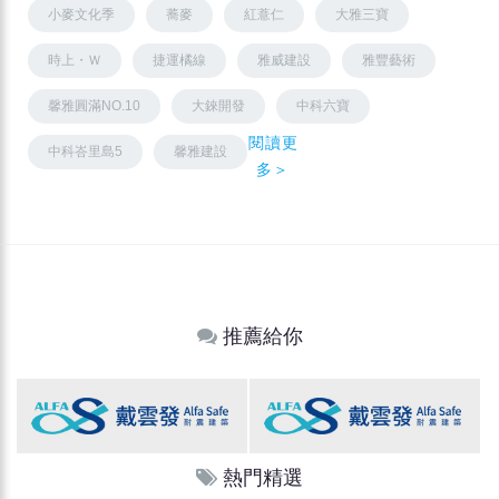
小麥文化季
蕎麥
紅薏仁
大雅三寶
時上・Ｗ
捷運橘線
雅威建設
雅豐藝術
馨雅圓滿NO.10
大錸開發
中科六寶
閱讀更
中科峇里島5
馨雅建設
多＞
推薦給你
熱門精選