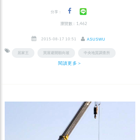
分享：
瀏覽數 : 1,462
2015-08-17 10:51
ASUSWU
居家王
買屋避開順向坡
中央地質調查所
閱讀更多＞