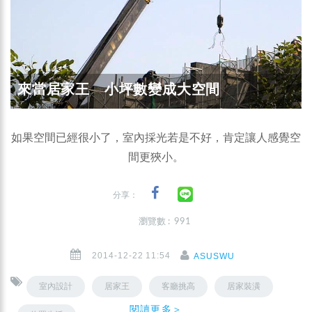
來當居家王 小坪數變成大空間
如果空間已經很小了，室內採光若是不好，肯定讓人感覺空
間更狹小。
分享：
瀏覽數 : 991
2014-12-22 11:54
ASUSWU
室內設計
居家王
客廳挑高
居家裝潢
閱讀更多＞