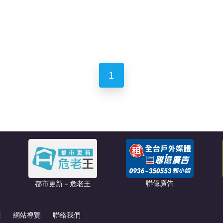
1
聯億廣告
都市更新－危老王
策
網站導覽
聯絡我們