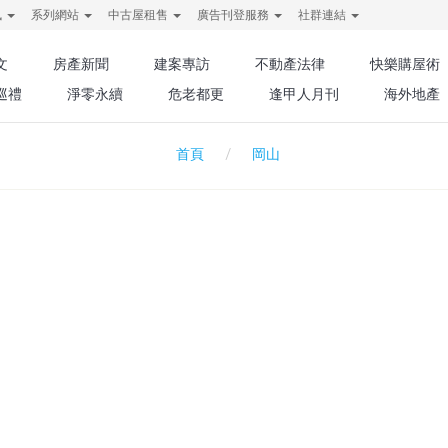
訊
系列網站
中古屋租售
廣告刊登服務
社群連結
文
房產新聞
建案專訪
不動產法律
快樂購屋術
巡禮
淨零永續
危老都更
逢甲人月刊
海外地產
岡山
首頁