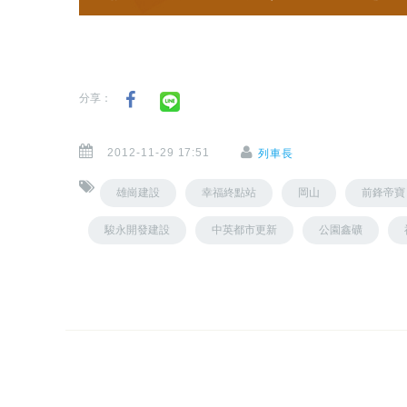
分享：
2012-11-29 17:51
列車長
雄崗建設
幸福終點站
岡山
前鋒帝寶
駿永開發建設
中英都市更新
公園鑫礦