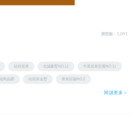
瀏覽數 : 1,091
站前首席
忠誠豪墅NO.11
中英皇家莊園NO.11
福岡晶鑽
站前黃金墅
青青莊園NO.2
閱讀更多＞