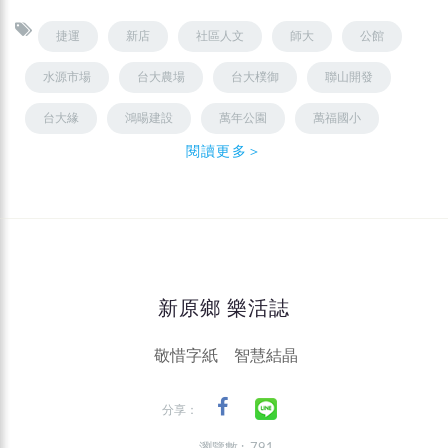
捷運
新店
社區人文
師大
公館
水源市場
台大農場
台大樸御
聯山開發
台大緣
鴻暘建設
萬年公園
萬福國小
閱讀更多＞
新原鄉 樂活誌
敬惜字紙 智慧結晶
分享：