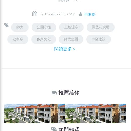
瀏覽數 : 791
2012-06-28 17:23
列車長
師大
公園小徑
土坡涼亭
鳳凰花廣場
敬字亭
客家文化
師大捷園
中隆建設
閱讀更多＞
推薦給你
熱門精選