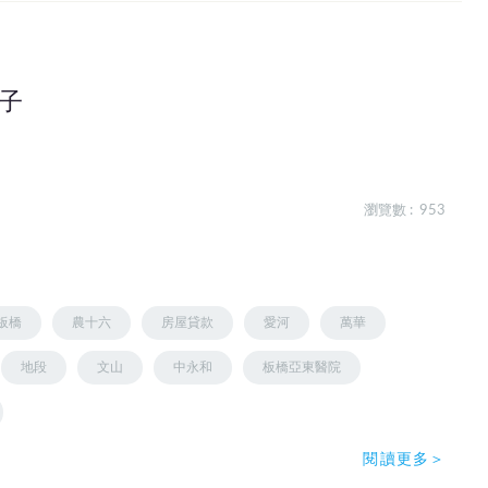
子
瀏覽數 : 953
板橋
農十六
房屋貸款
愛河
萬華
地段
文山
中永和
板橋亞東醫院
閱讀更多＞