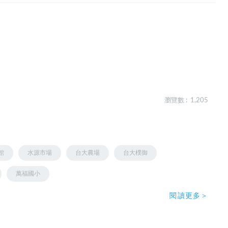
瀏覽數 : 1,205
館
水源市場
台大農場
台大樸御
萬福國小
閱讀更多＞