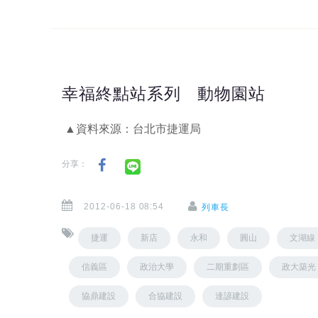
幸福終點站系列 動物園站
▲資料來源：台北市捷運局
分享：
2012-06-18 08:54
列車長
捷運
新店
永和
圓山
文湖線
信義區
政治大學
二期重劃區
政大築光
協鼎建設
合協建設
達諺建設