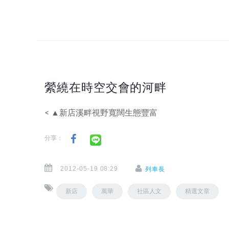
縈繞在時空交會的河畔
< ▲新店溪畔視野寬闊生態豐富
分享：
2012-05-19 08:29
列車長
新店
萬華
社區人文
精選文章