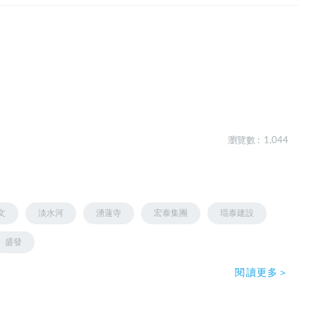
瀏覽數 : 1,044
文
淡水河
湧蓮寺
宏泰集團
琨泰建設
盛發
閱讀更多＞