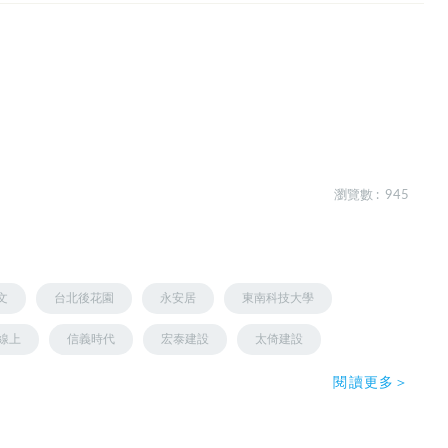
瀏覽數 : 945
文
台北後花園
永安居
東南科技大學
線上
信義時代
宏泰建設
太倚建設
閱讀更多＞