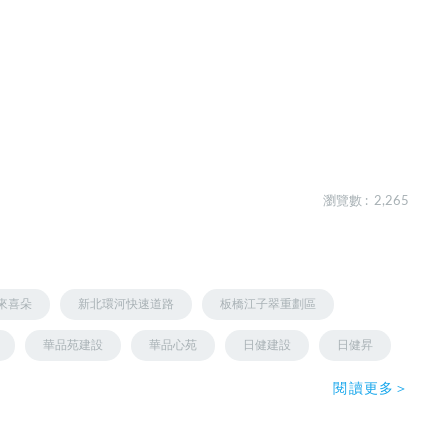
瀏覽數 : 2,265
來喜朵
新北環河快速道路
板橋江子翠重劃區
華品苑建設
華品心苑
日健建設
日健昇
閱讀更多＞