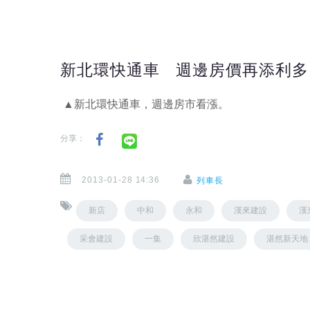
新北環快通車 週邊房價再添利多
▲新北環快通車，週邊房市看漲。
分享：
2013-01-28 14:36
列車長
新店
中和
永和
漢來建設
漢
采會建設
一集
欣湛然建設
湛然新天地