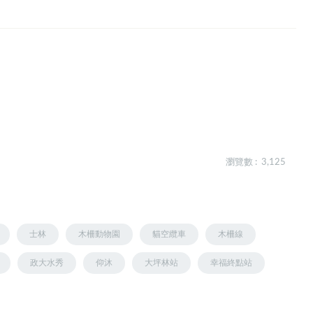
瀏覽數 : 3,125
士林
木柵動物園
貓空纜車
木柵線
政大水秀
仰沐
大坪林站
幸福終點站