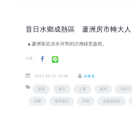
昔日水鄉成熱區 蘆洲房市轉大人
▲蘆洲靠近淡水河旁的沙洲綠意盎然。
分享：
2012-09-25 14:09
列車長
捷運
新店
三重
蘆洲
社區人
首耀
昱昇建設
昇陽
成盛發建設