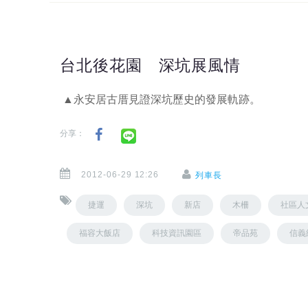
台北後花園 深坑展風情
▲永安居古厝見證深坑歷史的發展軌跡。
分享：
2012-06-29 12:26
列車長
捷運
深坑
新店
木柵
社區人
福容大飯店
科技資訊園區
帝品苑
信義