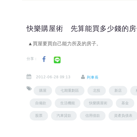
快樂購屋術 先算能買多少錢的房
▲買屋要買自己能力所及的房子。
分享：
2012-06-28 09:13
列車長
購屋
七期重劃區
北投
新店
自備款
生活機能
快樂購屋術
基金
股票
汽車貸款
信用借款
資產負債表