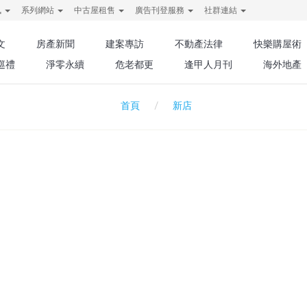
訊
系列網站
中古屋租售
廣告刊登服務
社群連結
文
房產新聞
建案專訪
不動產法律
快樂購屋術
巡禮
淨零永續
危老都更
逢甲人月刊
海外地產
新店
首頁