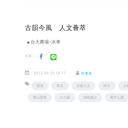
古韻今風 人文薈萃
▲台大農場–水車
分享：
2012-09-10 15:17
列車長
捷運
新店
社區人文
師大
公
聯山開發
台大緣
鴻暘建設
萬年公園