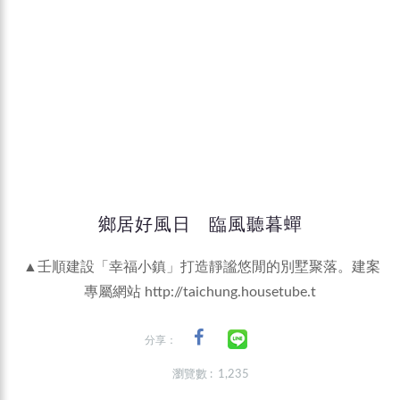
鄉居好風日 臨風聽暮蟬
▲壬順建設「幸福小鎮」打造靜謐悠閒的別墅聚落。建案
專屬網站
http://taichung.housetube.t
分享：
瀏覽數 : 1,235