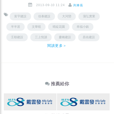
2013-09-10 11:24
列車長
富宇建設
佳泰建設
大河戀
蒲弘實業
半半居
文華硯
晴綻花園
幸福小鎮
壬順建設
三上悅讀
慶橋建設
昌佑建設
閱讀更多＞
推薦給你