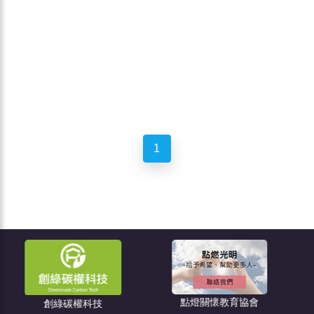
1
點燈關懷教育協會
綠碳權科技
住宅消