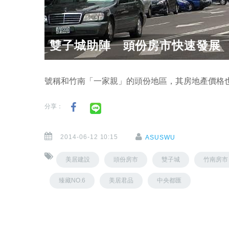
雙子城助陣 頭份房市快速發展
號稱和竹南「一家親」的頭份地區，其房地產價格
分享：
2014-06-12 10:15
ASUSWU
美居建設
頭份房市
雙子城
竹南房市
臻藏NO.6
美居君品
中央都匯