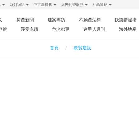
訊
系列網站
中古屋租售
廣告刊登服務
社群連結
文
房產新聞
建案專訪
不動產法律
快樂購屋術
巡禮
淨零永續
危老都更
逢甲人月刊
海外地產
廣賢建設
首頁