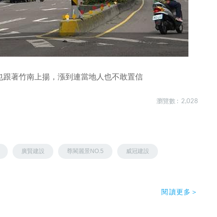
也跟著竹南上揚，漲到連當地人也不敢置信
瀏覽數 : 2,028
廣賢建設
尊閣麗景NO.5
威冠建設
閱讀更多＞