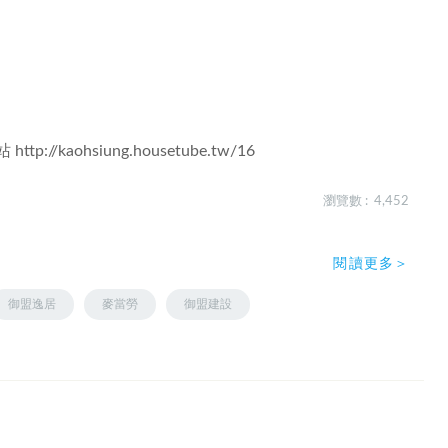
站
http://kaohsiung.housetube.tw/16
瀏覽數 : 4,452
閱讀更多＞
御盟逸居
麥當勞
御盟建設