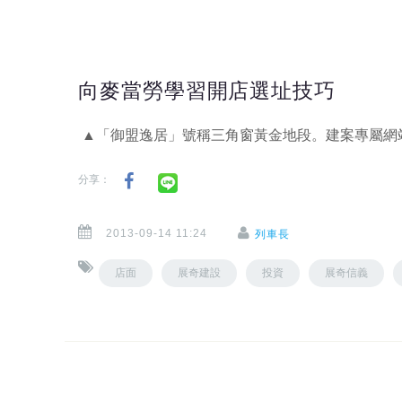
向麥當勞學習開店選址技巧
▲「御盟逸居」號稱三角窗黃金地段。建案專屬網
分享：
2013-09-14 11:24
列車長
店面
展奇建設
投資
展奇信義