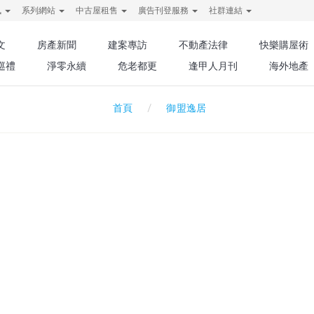
訊
系列網站
中古屋租售
廣告刊登服務
社群連結
文
房產新聞
建案專訪
不動產法律
快樂購屋術
巡禮
淨零永續
危老都更
逢甲人月刊
海外地產
御盟逸居
首頁