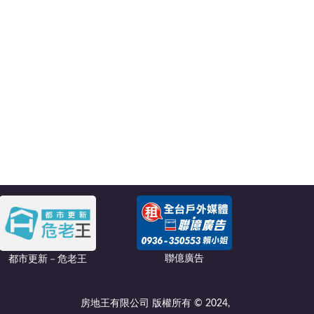
聯億廣告
都市更新－危老王
房地王有限公司 版權所有 © 2024,