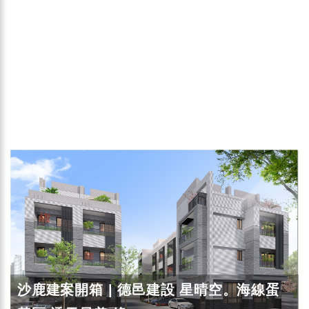
沙鹿建案開箱 | 德邑建設 星晴空。海線蛋