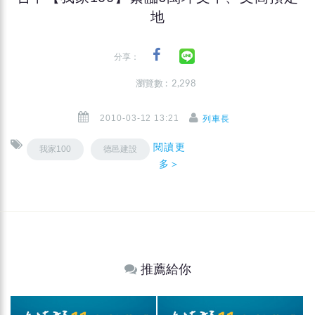
地
分享：
瀏覽數 : 2,298
2010-03-12 13:21
列車長
閱讀更
我家100
德邑建設
多＞
推薦給你