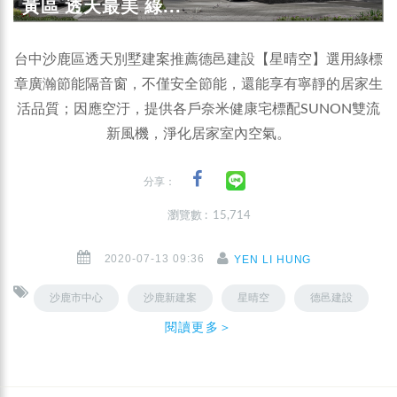
黃區 透天最美 綠...
台中沙鹿區透天別墅建案推薦德邑建設【星晴空】選用綠標
章廣瀚節能隔音窗，不僅安全節能，還能享有寧靜的居家生
活品質；因應空汙，提供各戶奈米健康宅標配SUNON雙流
新風機，淨化居家室內空氣。
分享：
瀏覽數 : 15,714
2020-07-13 09:36
YEN LI HUNG
沙鹿市中心
沙鹿新建案
星晴空
德邑建設
閱讀更多＞