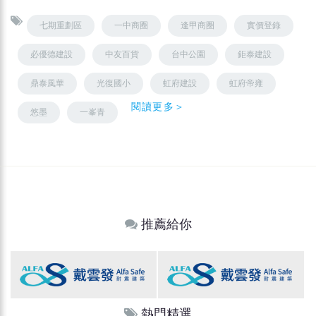
七期重劃區
一中商圈
逢甲商圈
實價登錄
必優德建設
中友百貨
台中公園
鉅泰建設
鼎泰風華
光復國小
虹府建設
虹府帝雍
閱讀更多＞
悠墨
一峯青
推薦給你
熱門精選