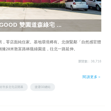
OOD 雙園道森綠宅 ...
，4房，零店面純住家。基地環境稀有。北側緊鄰「自然感官體
擁28米敦富路林蔭綠園道，往北一路延伸。
瀏覽數 : 38,718
閱讀更多＞
好市多北屯店開幕
捷運G0總站