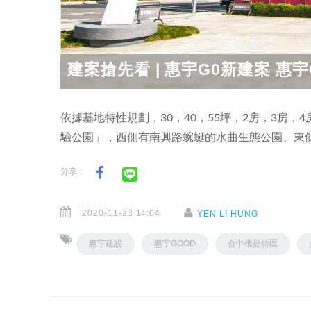
建案搶先看 | 惠宇G0新建案 惠宇G
依據基地特性規劃，30，40，55坪，2房，3房
驗公園」，西側有南興路蜿蜒的水曲生態公園、東側
分享：
2020-11-23 14:04
YEN LI HUNG
惠宇建設
惠宇GOOD
台中機捷特區