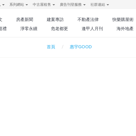
訊
系列網站
中古屋租售
廣告刊登服務
社群連結
文
房產新聞
建案專訪
不動產法律
快樂購屋術
巡禮
淨零永續
危老都更
逢甲人月刊
海外地產
惠宇GOOD
首頁