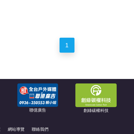
1
聯億廣告
創綠碳權科技
策
網站導覽
聯絡我們