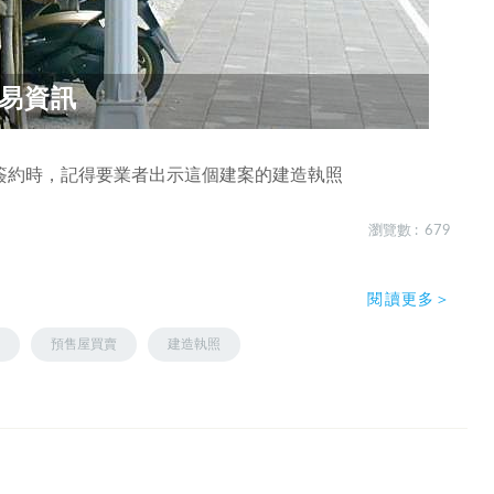
易資訊
簽約時，記得要業者出示這個建案的建造執照
瀏覽數 : 679
閱讀更多＞
預售屋買賣
建造執照