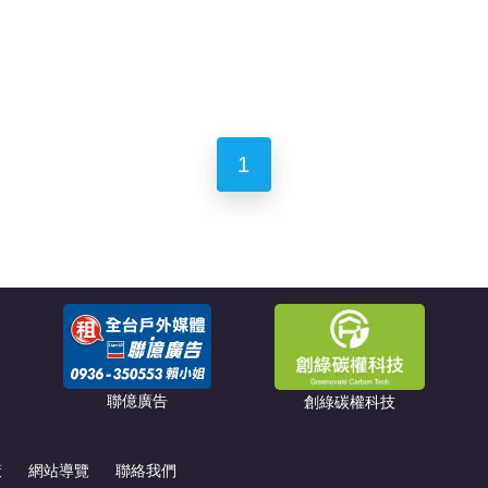
1
聯億廣告
創綠碳權科技
策
網站導覽
聯絡我們