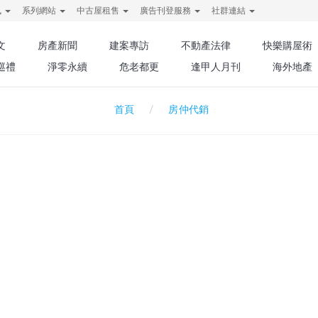
訊
系列網站
中古屋租售
廣告刊登服務
社群連結
文
房產新聞
建案專訪
不動產法律
快樂購屋術
巡禮
淨零永續
危老都更
逢甲人月刊
海外地產
房仲代銷
首頁