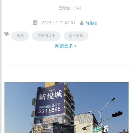
瀏覽數 : 542
2023-10-28 08:31
胡兆陽
房價
房價所得比
房市景氣
閱讀更多＞