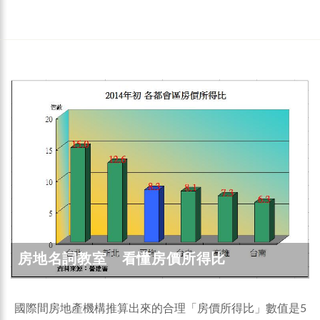
房地名詞教室 看懂房價所得比
國際間房地產機構推算出來的合理「房價所得比」數值是5