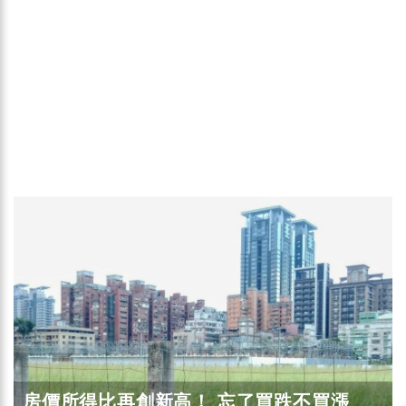
房價所得比再創新高！ 忘了買跌不買漲