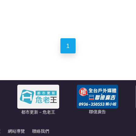
1
聯億廣告
都市更新－危老王
策
網站導覽
聯絡我們