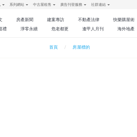
訊
系列網站
中古屋租售
廣告刊登服務
社群連結
文
房產新聞
建案專訪
不動產法律
快樂購屋術
巡禮
淨零永續
危老都更
逢甲人月刊
海外地產
房屋標的
首頁