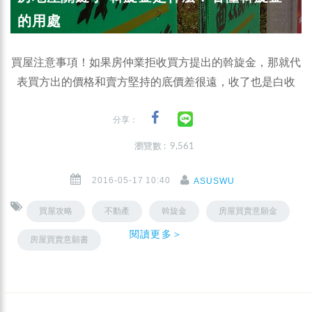
的用處
買屋注意事項！如果房仲業拒收買方提出的斡旋金，那就代
表買方出的價格和賣方堅持的底價差很遠，收了也是白收
分享：
瀏覽數 : 9,561
2016-05-17 10:40
ASUSWU
買屋攻略
不動產
斡旋金
房屋買賣意願金
閱讀更多＞
房屋買賣意願書