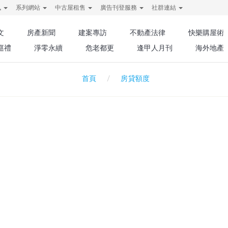
訊
系列網站
中古屋租售
廣告刊登服務
社群連結
文
房產新聞
建案專訪
不動產法律
快樂購屋術
巡禮
淨零永續
危老都更
逢甲人月刊
海外地產
房貸額度
首頁