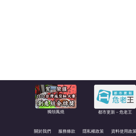
獨領鳳燒
都市更新－危老王
關於我們
服務條款
隱私權政策
資料使用政