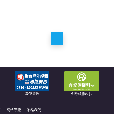
1
聯億廣告
創綠碳權科技
策
網站導覽
聯絡我們