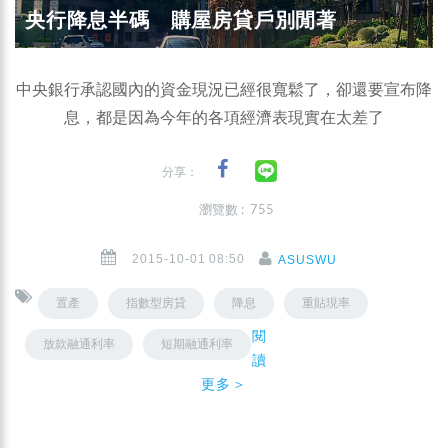
央行降息半碼 購屋房貸戶別閒著
中央銀行承認國內的資金現況已經很寬鬆了，卻還要宣布降
息，都是因為今年的各項經濟表現實在太差了
分享：
瀏覽數 : 755
2015-10-01 08:50
ASUSWU
置產
指數型房貸
降息
重貼現率
閱
放款融通利率
短期融通利率
讀
更多＞