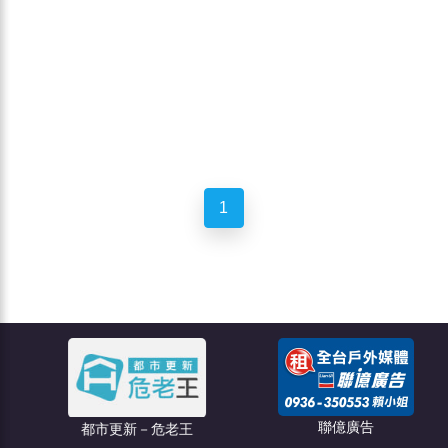
1
聯億廣告
都市更新－危老王