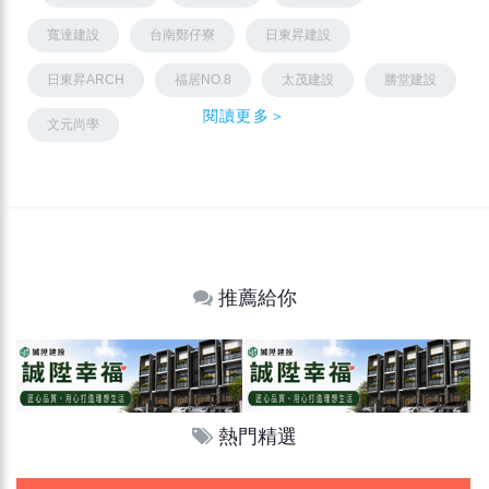
寬達建設
台南鄭仔寮
日東昇建設
日東昇ARCH
福居NO.8
太茂建設
勝堂建設
閱讀更多＞
文元尚學
推薦給你
熱門精選