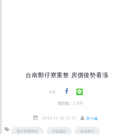
台南鄭仔寮重整 房價後勢看漲
分享：
瀏覽數 : 1,509
2010-11-10 11:31
房小編
鄭仔寮重劃區
巨盈建設
黃金歲月