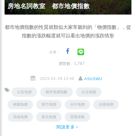
房地名詞教室 都市地價指數
都市地價指數的性質就類似大家常聽到的「物價指數」，從
指數的漲跌幅度就可以看出地價的漲跌情形
分享：
瀏覽數 : 1,787
2015-01-26 13:40
ASUSWU
公告地價
都市地價指數
台北地價
桃園地價
新竹地價
台中地價
台南地價
高雄地價
新北地價
買屋攻略
閱讀更多＞