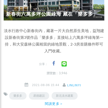
新春街六萬多坪公園綠海 藏在「樂多多」
淡水行政中心新春街內，藏著一片大自然原生美地，益翔建
設新春街第3號作品「樂多多」直接站上六萬多坪綠海第一
排，和大安森林公園相當的綠地景觀，2-3房首購條件即可
入門收藏。
分享：
瀏覽數 : 3,946
2021-08-06 15:44
LINLINYI
樂多多
易德建設
新北淡水建案
閱讀更多＞