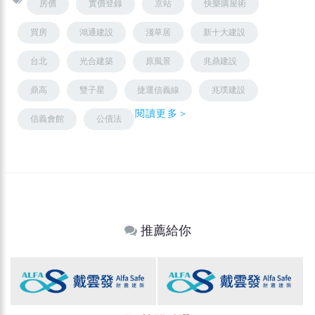
房價
實價登錄
京站
快樂購屋術
買房
鴻通建設
淺草居
新十大建設
台北
光合建築
原風景
兆鼎建設
鼎高
雙子星
捷運信義線
兆璞建設
閱讀更多＞
信義會館
公債法
推薦給你