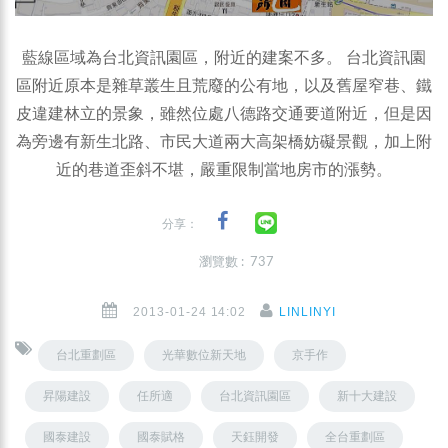
藍線區域為台北資訊園區，附近的建案不多。 台北資訊園
區附近原本是雜草叢生且荒廢的公有地，以及舊屋窄巷、鐵
皮違建林立的景象，雖然位處八德路交通要道附近，但是因
為旁邊有新生北路、市民大道兩大高架橋妨礙景觀，加上附
近的巷道歪斜不堪，嚴重限制當地房市的漲勢。
分享：
瀏覽數 : 737
2013-01-24 14:02
LINLINYI
台北重劃區
光華數位新天地
京手作
昇陽建設
任所適
台北資訊園區
新十大建設
國泰建設
國泰賦格
天鈺開發
全台重劃區