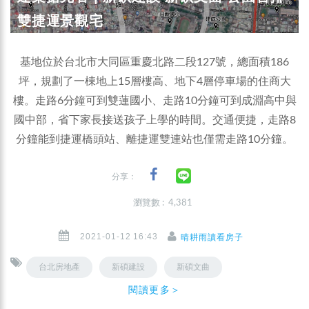
雙捷運景觀宅
基地位於台北市大同區重慶北路二段127號，總面積186
坪，規劃了一棟地上15層樓高、地下4層停車場的住商大
樓。走路6分鐘可到雙蓮國小、走路10分鐘可到成淵高中與
國中部，省下家長接送孩子上學的時間。交通便捷，走路8
分鐘能到捷運橋頭站、離捷運雙連站也僅需走路10分鐘。
分享：
瀏覽數 : 4,381
2021-01-12 16:43
晴耕雨讀看房子
台北房地產
新碩建設
新碩文曲
閱讀更多＞