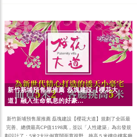
新竹新埔預售屋推薦 磊塊建設【櫻花大
道】融入生命氣息的好豪...
新竹新埔預售屋推薦 磊塊建設【櫻花大道】規劃了全區最
完善、總價最高CP值1198萬，並以「人性建築」為出發規
劃設計了：5米2大比例寬闊面寬視野、挑高５米樓中樓客廳