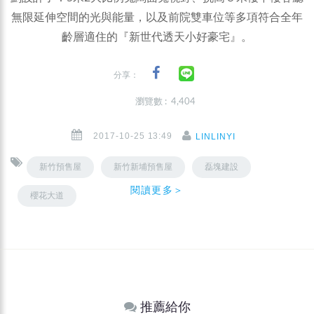
無限延伸空間的光與能量，以及前院雙車位等多項符合全年
齡層適住的『新世代透天小好豪宅』。
分享：
瀏覽數 : 4,404
2017-10-25 13:49
LINLINYI
新竹預售屋
新竹新埔預售屋
磊塊建設
閱讀更多＞
櫻花大道
推薦給你