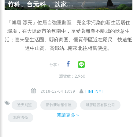
竹科、台元科， 以家...
「旭唐‧漂亮」位居自強重劃區，完全零污染的新生活居住
環境，在大隱於市的氛圍中，享受著離塵不離城的愜意生
活；喜來登生活圈、縣府商圈、優質學區近在咫尺；快速抵
達中山高、高鐵站...南來北往相當便捷。
分享：
瀏覽數 : 2,960
2018-12-04 13:39
LINLINYI
透天別墅
新竹新埔預售屋
旭唐建設有限公司
閱讀更多＞
旭唐漂亮