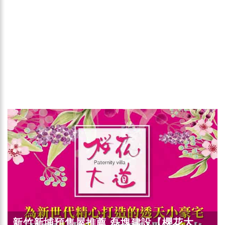
新竹新埔預售屋推薦 磊塊建設【櫻花大