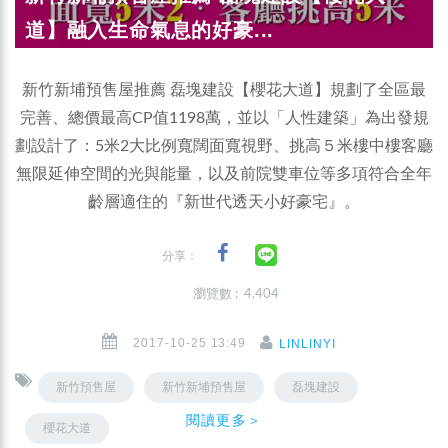
道】融入生命氣息的好豪...
新竹新埔預售屋推薦 磊塊建設【櫻花大道】規劃了全區最
完善、總價最高CP值1198萬，並以「人性建築」為出發規
劃設計了：5米2大比例寬闊面寬視野、挑高５米樓中樓客廳
無限延伸空間的光與能量，以及前院雙車位等多項符合全年
齡層適住的『新世代透天小好豪宅』。
分享：
瀏覽數 : 4,404
2017-10-25 13:49
LINLINYI
新竹預售屋
新竹新埔預售屋
磊塊建設
閱讀更多＞
櫻花大道