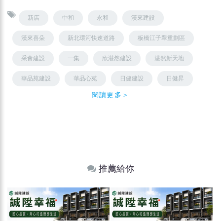
新店
中和
永和
漢來建設
漢來喜朵
新北環河快速道路
板橋江子翠重劃區
采會建設
一集
欣湛然建設
湛然新天地
華品苑建設
華品心苑
日健建設
日健昇
閱讀更多＞
推薦給你