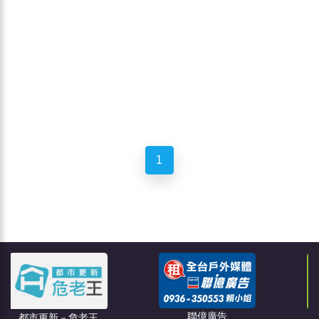
1
聯億廣告
危老王
創綠碳權科技