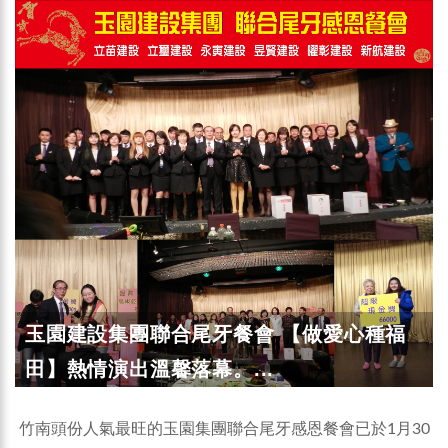
玉園建設集團聯合尾牙餐會 【做愛心種福
田】熱情演出溫馨落幕。...
竹南頭份人氣最旺的玉園集團聯合尾牙感恩餐會已於1月30