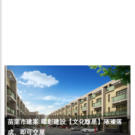
苗栗市建案 曜彰建設【文化馥星】璀璨落
成、即可交屋