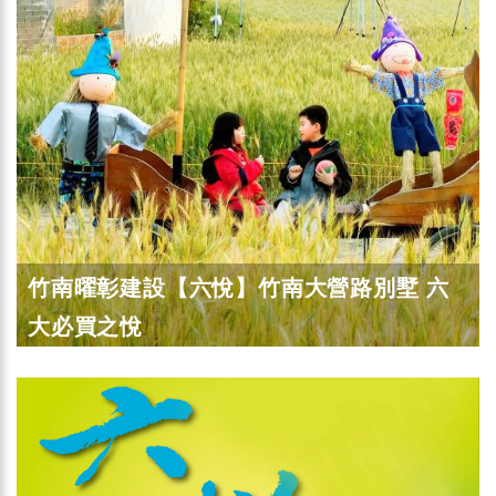
竹南曜彰建設【六悅】竹南大營路別墅 六
大必買之悅