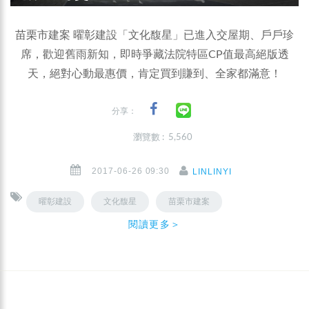
苗栗市建案 曜彰建設「文化馥星」已進入交屋期、戶戶珍
席，歡迎舊雨新知，即時爭藏法院特區CP值最高絕版透
天，絕對心動最惠價，肯定買到賺到、全家都滿意！
分享：
瀏覽數 : 5,560
2017-06-26 09:30
LINLINYI
曜彰建設
文化馥星
苗栗市建案
閱讀更多＞