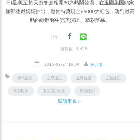
日(星期五)於天廚餐廳席開80席熱鬧登場，在玉園集團頭家
嬤鄭總裁媽媽抽出，壓軸特獎現金66000大紅包，嗨到最高
點的歡呼聲中完美演出、精彩落幕。
分享：
瀏覽數 : 1,425
2015-02-24 16:04
房小編
永寅建設
立璽建設
昱賢建設
立苗建設
曜彰建設
玉園建設集團
新航建設
閱讀更多＞