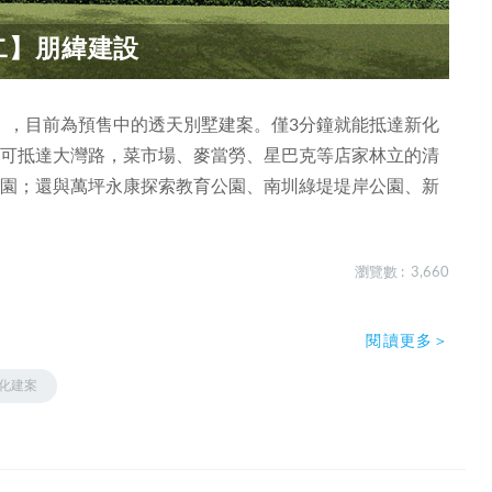
二】朋緯建設
」，目前為預售中的透天別墅建案。僅3分鐘就能抵達新化
即可抵達大灣路，菜市場、麥當勞、星巴克等店家林立的清
校園；還與萬坪永康探索教育公園、南圳綠堤堤岸公園、新
瀏覽數 : 3,660
閱讀更多＞
化建案