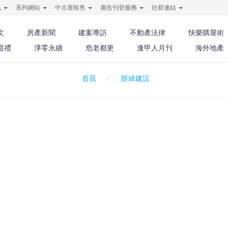
訊
系列網站
中古屋租售
廣告刊登服務
社群連結
文
房產新聞
建案專訪
不動產法律
快樂購屋術
巡禮
淨零永續
危老都更
逢甲人月刊
海外地產
朋緯建設
首頁