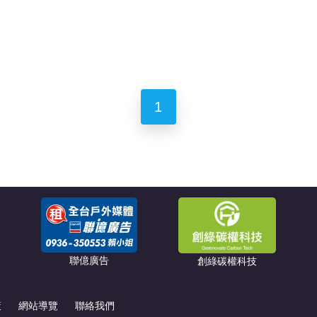
1
聯億廣告
創綠碳權科技
策
網站導覽
聯絡我們