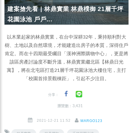
建案搶先看 | 林鼎實業 林鼎樸御 21層千坪
花園泳池 戶戶...
以木業起家的林鼎實業，在台中深耕32年，秉持順利對大
樹、土地以及自然環境，才能建造出房子的本質，深得住戶
肯定。而在十四期最受矚目「漢神洲際購物中心」，更是將
該區房產討論度不斷升溫，林鼎實業繼北區【林鼎日光
寓】，將在北屯區打造21層千坪花園泳池大樓住宅，主打
「校園首排景觀棟距」，引起不少注目。
分享：
瀏覽數 : 3,431
2021-12-21 11:52
MARGO123