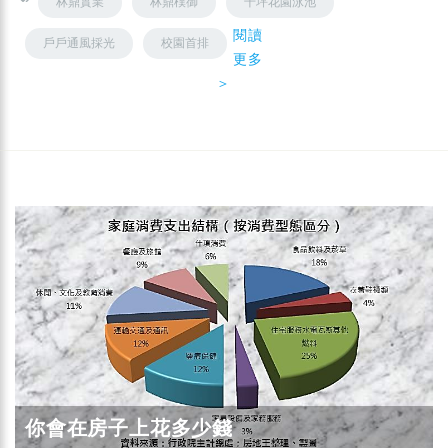
林鼎實業
林鼎樸御
千坪花園泳池
閱讀
戶戶通風採光
校園首排
更多
＞
你會在房子上花多少錢