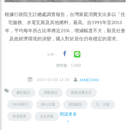
根據行政院主計總處調查報告，台灣家庭消費支出多以「住
宅服務、水電瓦斯及其他燃料」最高。自1991年至2013
年，平均每年所占比率將近25%，增減幅度不大，顯見社會
及政經濟環境的演變，國人對於居住仍有穩定的需求。
分享：
瀏覽數 : 1,080
2015-03-03 13:30
JANECHIU
慶旺建設
潤隆建設
家庭消費支出
NUMBEO
靜心文匯
躍翔建設
日。光寓
閱讀更多
林鼎實業
文化首馥
＞