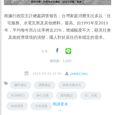
根據行政院主計總處調查報告，台灣家庭消費支出多以「住
宅服務、水電瓦斯及其他燃料」最高。自1991年至2013
年，平均每年所占比率將近25%，增減幅度不大，顯見社會
及政經濟環境的演變，國人對於居住仍有穩定的需求。
分享：
瀏覽數 : 1,080
2015-03-03 13:30
JANECHIU
慶旺建設
潤隆建設
家庭消費支出
NUMBEO
靜心文匯
躍翔建設
日。光寓
閱讀更多
林鼎實業
文化首馥
＞