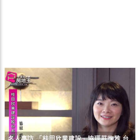
名人專訪 「桂田欣業建設」協理莊掬雅 台