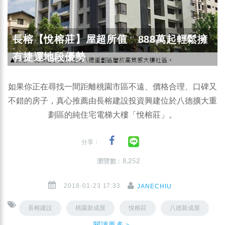
長榕【悅榕莊】屋超所值 888萬起輕鬆擁
有捷運地段優勢
如果你正在尋找一間距離桃園市區不遠、價格合理、口碑又
不錯的房子，真心推薦由長榕建設投資興建位於八德擴大重
劃區的純住宅電梯大樓「悅榕莊」。
分享：
瀏覽數 : 8,252
2018-01-23 17:33
JANECHIU
長榕建設
桃園新成屋
悅榕莊
八德新成屋
閱讀更多＞