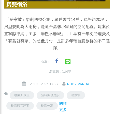
房雙衛浴
「薪家坡」規劃四樓公寓，總戶數共14戶，建坪約20坪，
房型規劃為大兩房，是適合溫馨小家庭的空間配置。建案位
置寧靜單純，主張「離塵不離城」，且享有三年免管理費及
「有薪就有家」的超低月付，是許多年輕首購族群的不二選
擇。
分享：
瀏覽數 : 1,699
2019-12-06 14:27
RUBY PANDA
桃園新成屋
霆暉開發建設
薪家坡
閱讀
桃園觀音建案
桃園公寓
更多