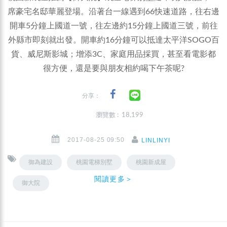
席豪宅名邸華麗登場。沿著台一線遇到66快速道路，往右邊
開車5分鐘上國道一號，往左邊約15分鐘上國道三號，前往
外縣市即刻就出發。開車約16分鐘可以抵達太平洋SOGO百
貨、威尼斯影城；增添3C、家庭用品採買，甚至看電影都
很方便，還是要與朋友相約喝下午茶呢?
分享：
瀏覽數 : 18,199
2017-08-25 09:50
LINLINYI
御為建設
桃園電梯別墅
桃園新成屋
閱讀更多＞
御大院