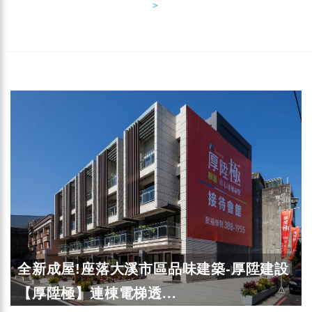
＞
全新成屋!座落大溪市區品味建築-厚陞建設
【厚陞極】連棟電梯透...