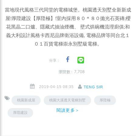
當地現代風格三代同堂的電梯城堡。桃園透天別墅全新新成
屋!厚陞建設【厚陞極】!室內採用８０＊８０拋光石英磚;櫻
花黑晶二口爐、隱藏式抽油煙機、 壁式烘碗機流理廚俱;和
義大利設計風格卡西尼品牌衛浴設備, 電梯品牌等同台北１
０１百貨電梯崇永別墅級電梯。
分享：
瀏覽數 : 7,708
2019-04-15 08:35
TENG SIR
桃園新成屋
桃園大溪透天電梯別墅
厚陞極
閱讀更多＞
厚陞建設