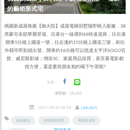
的藝術形式宅
桃園新成屋推薦【御大院】成屋電梯別墅隨即映入眼簾，38
席豪宅名邸華麗登場。沿著台一線遇到66快速道路，往右邊
開車5分鐘上國道一號，往左邊約15分鐘上國道三號，前往
外縣市即刻就出發。開車約16分鐘可以抵達太平洋SOGO百
貨、威尼斯影城；增添3C、家庭用品採買，甚至看電影都
很方便，還是要與朋友相約喝下午茶呢?
分享：
瀏覽數 : 18,202
2017-08-25 09:50
LINLINYI
御為建設
桃園電梯別墅
桃園新成屋
閱讀更多＞