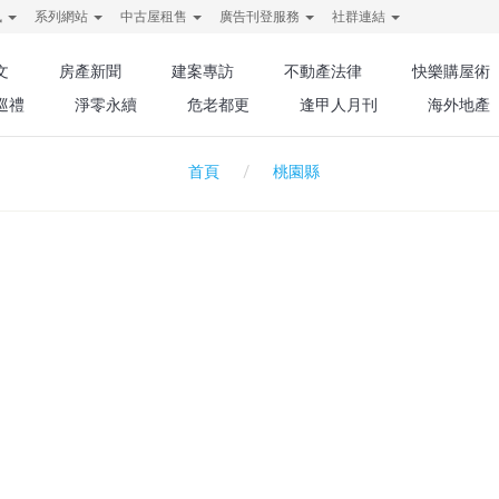
訊
系列網站
中古屋租售
廣告刊登服務
社群連結
文
房產新聞
建案專訪
不動產法律
快樂購屋術
巡禮
淨零永續
危老都更
逢甲人月刊
海外地產
桃園縣
首頁