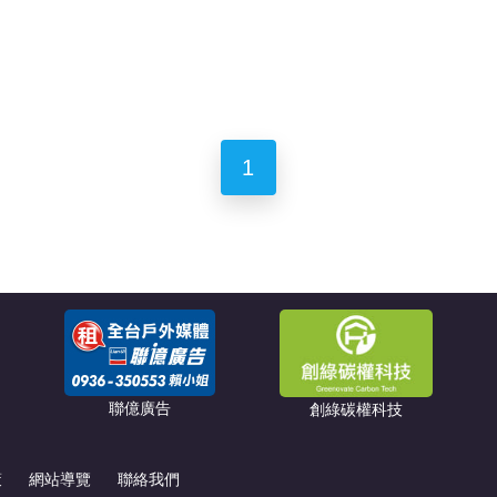
1
聯億廣告
創綠碳權科技
策
網站導覽
聯絡我們