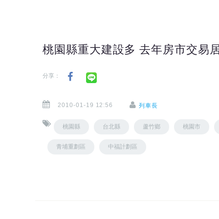
桃園縣重大建設多 去年房市交易
分享：
2010-01-19 12:56
列車長
桃園縣
台北縣
蘆竹鄉
桃園市
青埔重劃區
中福計劃區