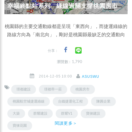
幸福終點站系列 綠線過關支撐桃園房市
桃園縣的主要交通動線都是呈現「東西向」，而捷運綠線的
路線方向為「南北向」，剛好是桃園縣最缺乏的交通動向
分享：
瀏覽數 : 1,790
2014-12-05 10:00
ASUSWU
璟都建設
璟都帝一莊
桃園房市
桃園航空城捷運綠線
台鐵捷運化工程
陳圓企業
大築
群耀建設
群耀V1
寶徠建設
閱讀更多＞
寶徠花園