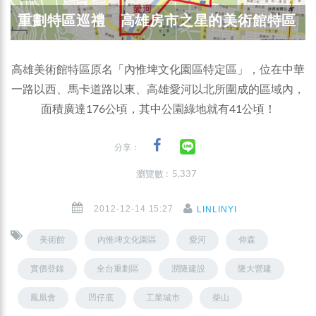
重劃特區巡禮 高雄房市之星的美術館特區
高雄美術館特區原名「內惟埤文化園區特定區」，位在中華
一路以西、馬卡道路以東、高雄愛河以北所圍成的區域內，
面積廣達176公頃，其中公園綠地就有41公頃！
分享：
瀏覽數 : 5,337
2012-12-14 15:27
LINLINYI
美術館
內惟埤文化園區
愛河
仰森
實價登錄
全台重劃區
潤隆建設
隆大營建
鳳凰會
凹仔底
工業城市
柴山