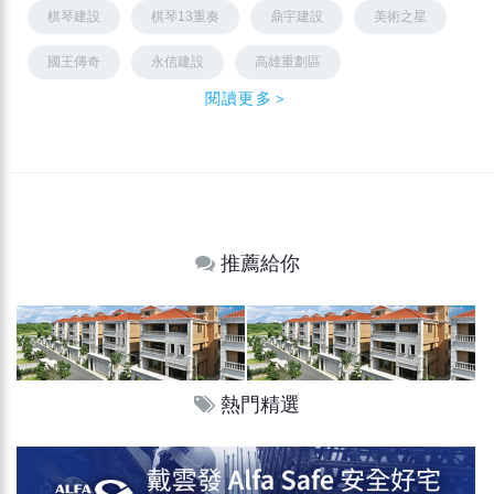
棋琴建設
棋琴13重奏
鼎宇建設
美術之星
國王傳奇
永信建設
高雄重劃區
閱讀更多＞
推薦給你
熱門精選