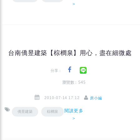
＞
台南僑昱建築【棕櫚泉】用心，盡在細微處
分享：
瀏覽數 : 545
2010-07-14 17:12
房小編
閱讀更多
僑昱建築
棕櫚泉
＞