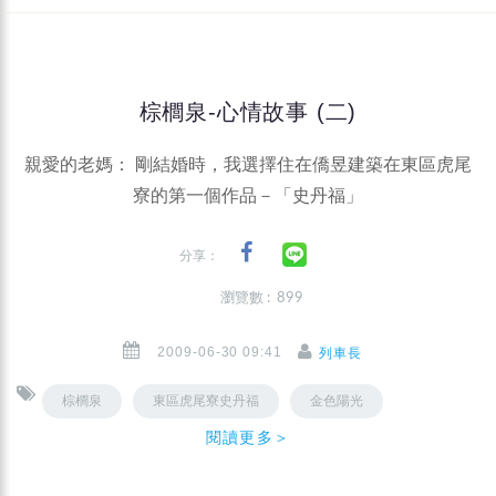
棕櫚泉-心情故事 (二)
親愛的老媽： 剛結婚時，我選擇住在僑昱建築在東區虎尾
寮的第一個作品－「史丹福」
分享：
瀏覽數 : 899
2009-06-30 09:41
列車長
棕櫚泉
東區虎尾寮史丹福
金色陽光
閱讀更多＞