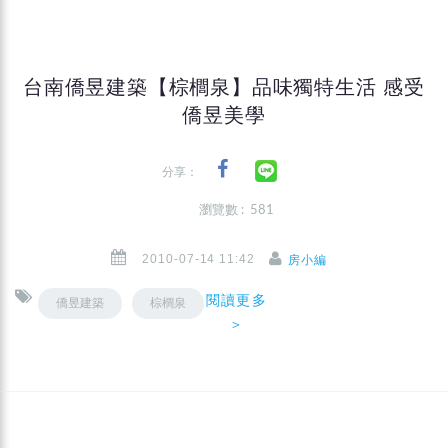
台南僑昱建築【棕櫚泉】品味獨特生活 感受
僑昱美學
分享：
瀏覽數 : 581
2010-07-14 11:42
房小編
閱讀更多
僑昱建築
棕櫚泉
＞